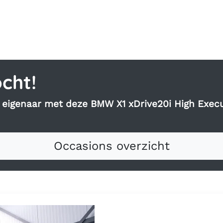
ite van Auto Gijs
cht!
e eigenaar met deze BMW X1 xDrive20i High Execu
Occasions overzicht