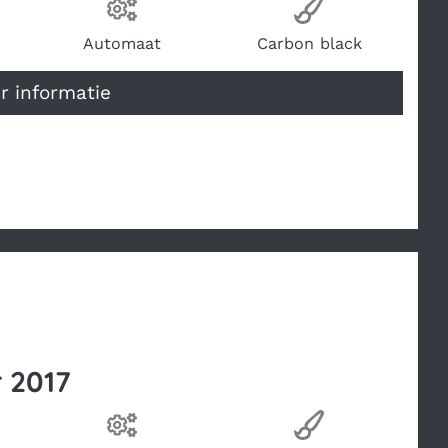
stof
Transmissie
Kleur
Automaat
Carbon black
 informatie
 2017
stof
Transmissie
Kleur