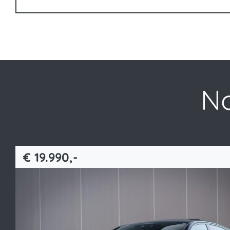
No
€ 19.990,-