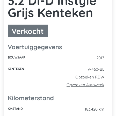
3.2 DI-D Instyle
201
Grijs Kenteken
Verkocht
Voertuiggegevens
BOUWJAAR
2013
KENTEKEN
V-460-BL
Opzoeken RDW
Opzoeken Autoweek
Kilometerstand
KMSTAND
183.420 km